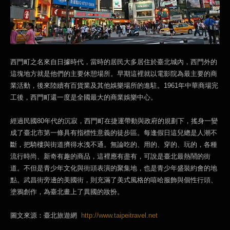
西門町之名來自日據時代，當時的居民大多居住於臺北城內，西門外的
這塊地方就是他們的主要休憩場所。早期這裡就以電影院為最主要的商
業活動，後來陸續有百貨業及其他娛樂場所的進駐。1961年中華商場完
工後，西門町還一度是全國最大的商業娛樂中心。
經過民國80年代的沉寂，西門町在捷運帶動與政府的規劃下，搖身一變
成了臺北市第一條具有指標性意義的徒步區。每逢假日這兒總是人潮不
斷，把騎樓與街道擠得水洩不通。無論吃的、用的、穿的、玩的，各種
流行時尚、新奇有趣的商品，這裡應有盡有，可說是臺北最熱鬧的街
道。不但是青少年文化與街頭表演的聚集地，也是青少年盛裝約會的地
點。武昌街旁邊的美國街，則充滿了美式風格的嘻哈服飾與個性行頭、
塗鴉創作，為臺北畫上了異國的妝扮。
圖文來源：臺北旅遊網
http://www.taipeitravel.net