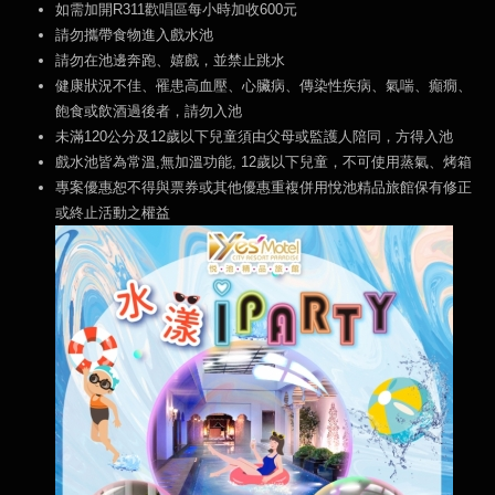
如需加開R311歡唱區每小時加收600元
請勿攜帶食物進入戲水池
請勿在池邊奔跑、嬉戲，並禁止跳水
健康狀況不佳、罹患高血壓、心臟病、傳染性疾病、氣喘、癲癇、
飽食或飲酒過後者，請勿入池
未滿120公分及12歲以下兒童須由父母或監護人陪同，方得入池
戲水池皆為常溫,無加溫功能, 12歲以下兒童，不可使用蒸氣、烤箱
專案優惠恕不得與票券或其他優惠重複併用悅池精品旅館保有修正
或終止活動之權益