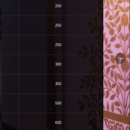
200
250
250
300
350
500
600