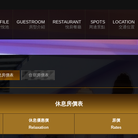
FILE
GUESTROOM
RESTAURANT
SPOTS
LOCATION
於悅池
房型介紹
悅廚餐廳
周邊景點
交通位置
息房價表
住宿房價表
休息房價表
休息優惠價
原價
Relaxation
Rates