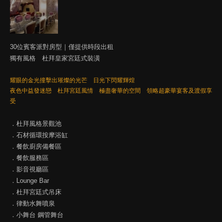
30位賓客派對房型｜僅提供時段出租
獨有風格 杜拜皇家宮廷式裝潢
耀眼的金光撞擊出璀燦的光芒 日光下閃耀輝煌
夜色中益發迷戀 杜拜宮廷風情 極盡奢華的空間 領略超豪華宴客及渡假享
受
．杜拜風格景觀池
．石材循環按摩浴缸
．餐飲廚房備餐區
．餐飲服務區
．影音視廳區
．Lounge Bar
．杜拜宮廷式吊床
．律動水舞噴泉
．小舞台 鋼管舞台