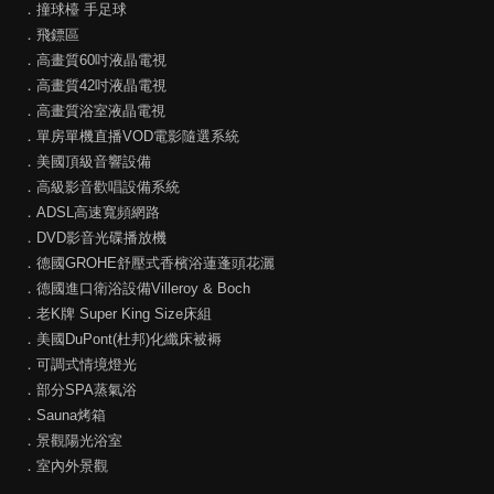
．撞球檯 手足球
．飛鏢區
．高畫質60吋液晶電視
．高畫質42吋液晶電視
．高畫質浴室液晶電視
．單房單機直播VOD電影隨選系統
．美國頂級音響設備
．高級影音歡唱設備系統
．ADSL高速寬頻網路
．DVD影音光碟播放機
．德國GROHE舒壓式香檳浴蓮蓬頭花灑
．德國進口衛浴設備Villeroy & Boch
．老K牌 Super King Size床組
．美國DuPont(杜邦)化纖床被褥
．可調式情境燈光
．部分SPA蒸氣浴
．Sauna烤箱
．景觀陽光浴室
．室內外景觀