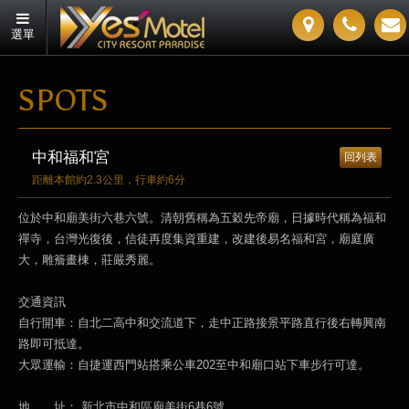
選單
SPOTS
周邊景點
中和福和宮
回列表
距離本館約2.3公里，行車約6分
位於中和廟美街六巷六號。清朝舊稱為五穀先帝廟，日據時代稱為福和
禪寺，台灣光復後，信徒再度集資重建，改建後易名福和宮，廟庭廣
大，雕簷畫棟，莊嚴秀麗。
交通資訊
自行開車：自北二高中和交流道下，走中正路接景平路直行後右轉興南
路即可抵達。
大眾運輸：自捷運西門站搭乘公車202至中和廟口站下車步行可達。
地 址： 新北市中和區廟美街6巷6號