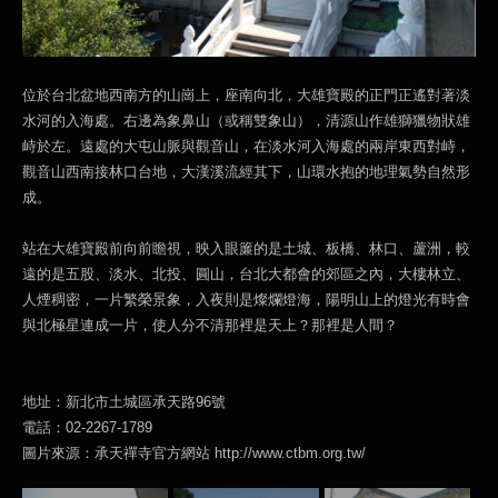
位於台北盆地西南方的山崗上，座南向北，大雄寶殿的正門正遙對著淡
水河的入海處。右邊為象鼻山（或稱雙象山），清源山作雄獅獵物狀雄
峙於左。遠處的大屯山脈與觀音山，在淡水河入海處的兩岸東西對峙，
觀音山西南接林口台地，大漢溪流經其下，山環水抱的地理氣勢自然形
成。
站在大雄寶殿前向前瞻視，映入眼簾的是土城、板橋、林口、蘆洲，較
遠的是五股、淡水、北投、圓山，台北大都會的郊區之內，大樓林立、
人煙稠密，一片繁榮景象，入夜則是燦爛燈海，陽明山上的燈光有時會
與北極星連成一片，使人分不清那裡是天上？那裡是人間？
地址：新北市土城區承天路96號
電話：02-2267-1789
圖片來源：承天禪寺官方網站 http://www.ctbm.org.tw/