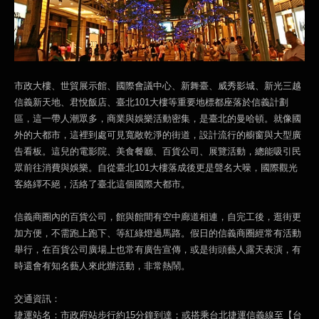
市政大樓、世貿展示館、國際會議中心、新舞臺、威秀影城、新光三越
信義新天地、君悅飯店、臺北101大樓等重要地標都座落於信義計劃
區，這一帶人潮眾多，商業與娛樂活動密集，是臺北的曼哈頓。就像國
外的大都市，這裡到處可見寬敞乾淨的街道，設計流行的櫥窗與大型廣
告看板。這兒的電影院、美食餐廳、百貨公司、展覽活動，總能吸引民
眾前往消費與娛樂。自從臺北101大樓落成後更是聲名大噪，國際觀光
客絡繹不絕，活絡了臺北這個國際大都市。
信義商圈內的百貨公司，館與館間有空中廊道相連，自完工後，逛街更
加方便，不需跑上跑下、等紅綠燈過馬路。假日的信義商圈經常有活動
舉行，在百貨公司廣場上也常有廣告宣傳，或是街頭藝人露天表演，有
時還會有知名藝人來此辦活動，非常熱鬧。
交通資訊：
捷運站名：市政府站步行約15分鐘到達；或搭乘台北捷運信義線至【台